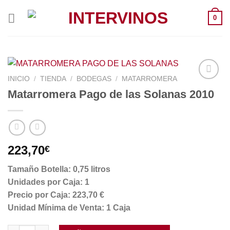
Saltar
0
al
contenido
INICIO
/
TIENDA
/
BODEGAS
/
MATARROMERA
Matarromera Pago de las Solanas 2010
223,70
€
Tamaño Botella: 0,75 litros
Unidades por Caja: 1
Precio por Caja: 223,70 €
Unidad Mínima de Venta: 1 Caja
Matarromera Pago de las Solanas 2010 cantidad