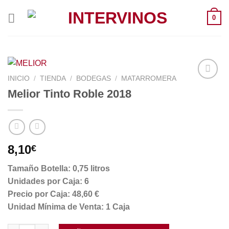
Saltar
0
al
contenido
INICIO
/
TIENDA
/
BODEGAS
/
MATARROMERA
Melior Tinto Roble 2018
8,10
€
Tamaño Botella: 0,75 litros
Unidades por Caja: 6
Precio por Caja: 48,60 €
Unidad Mínima de Venta: 1 Caja
Melior Tinto Roble 2018 cantidad