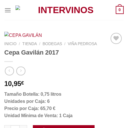
Saltar
0
al
contenido
INICIO
/
TIENDA
/
BODEGAS
/
VIÑA PEDROSA
Cepa Gavilán 2017
10,95
€
Tamaño Botella: 0,75 litros
Unidades por Caja: 6
Precio por Caja: 65,70 €
Unidad Mínima de Venta: 1 Caja
Cepa Gavilán 2017 cantidad