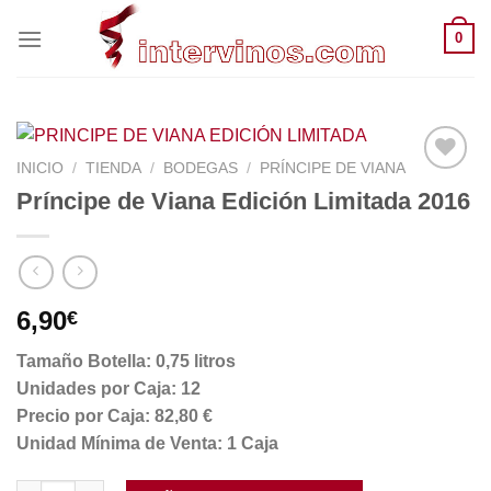
Saltar
0
al
contenido
INICIO
/
TIENDA
/
BODEGAS
/
PRÍNCIPE DE VIANA
Príncipe de Viana Edición Limitada 2016
6,90
€
Tamaño Botella: 0,75 litros
Unidades por Caja: 12
Precio por Caja: 82,80 €
Unidad Mínima de Venta: 1 Caja
Príncipe de Viana Edición Limitada 2016 cantidad