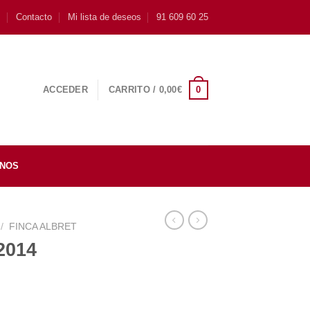
s
Contacto
Mi lista de deseos
91 609 60 25
0
ACCEDER
CARRITO /
0,00
€
INOS
/
FINCA ALBRET
2014