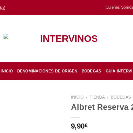
Quienes Somo
ña)
INICIO
DENOMINACIONES DE ORIGEN
BODEGAS
GUÍA INTERV
INICIO
/
TIENDA
/
BODEGAS
Albret Reserva 
9,90
€