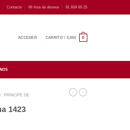
s
Contacto
Mi lista de deseos
91 609 60 25
0
ACCEDER
CARRITO /
0,00
€
INOS
/
PRÍNCIPE DE
na 1423