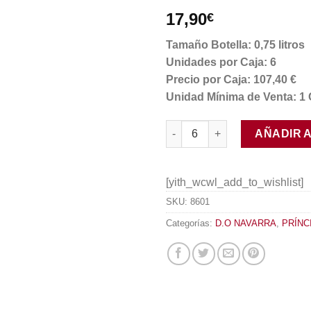
17,90
€
Tamaño Botella: 0,75 litros
Unidades por Caja: 6
Precio por Caja: 107,40 €
Unidad Mínima de Venta: 1 
Príncipe de Viana 1423 2014 c
AÑADIR 
[yith_wcwl_add_to_wishlist]
SKU:
8601
Categorías:
D.O NAVARRA
,
PRÍNC