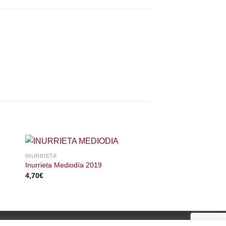
INURRIETA
INURRIETA
Inurrieta Mediodía 2019
Laderas de Inurrieta
4,70
€
26,10
€