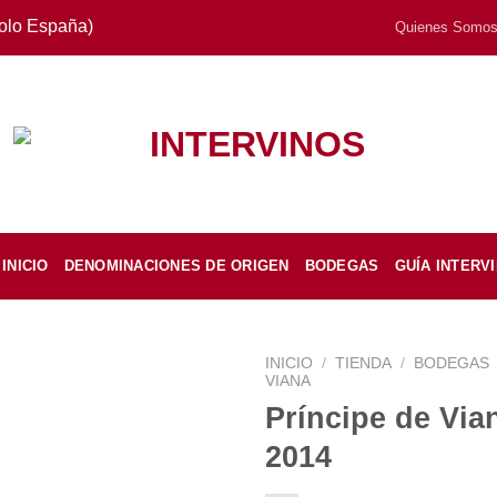
Solo España)
Quienes Somo
INICIO
DENOMINACIONES DE ORIGEN
BODEGAS
GUÍA INTERV
INICIO
/
TIENDA
/
BODEGAS
VIANA
Príncipe de Via
2014