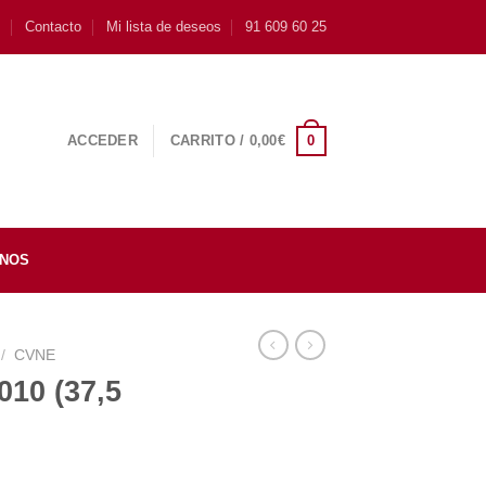
s
Contacto
Mi lista de deseos
91 609 60 25
0
ACCEDER
CARRITO /
0,00
€
INOS
/
CVNE
010 (37,5