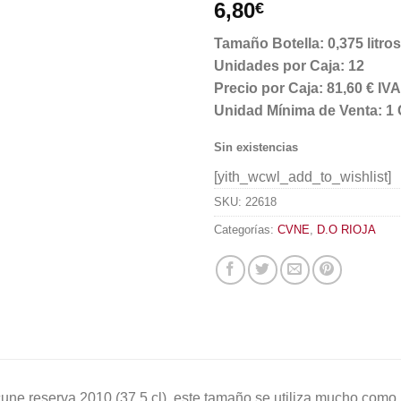
6,80
€
Tamaño Botella: 0,375 litros
Unidades por Caja: 12
Precio por Caja: 81,60 € I
Unidad Mínima de Venta: 1 
Sin existencias
[yith_wcwl_add_to_wishlist]
SKU:
22618
Categorías:
CVNE
,
D.O RIOJA
une reserva 2010 (37,5 cl). este tamaño se utiliza mucho como r