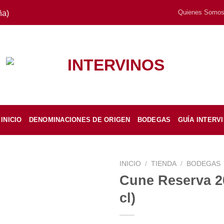
Quienes Somo
ña)
INICIO
DENOMINACIONES DE ORIGEN
BODEGAS
GUÍA INTERV
INICIO
/
TIENDA
/
BODEGAS
Cune Reserva 2
cl)