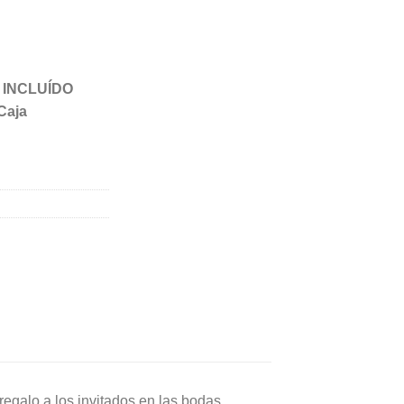
VA INCLUÍDO
Caja
egalo a los invitados en las bodas.