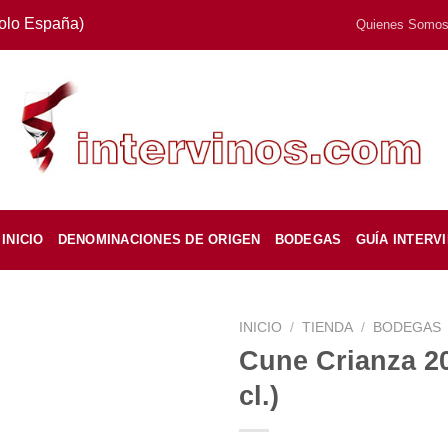
Solo España)
Quienes Somo
INICIO
DENOMINACIONES DE ORIGEN
BODEGAS
GUÍA INTERV
INICIO
/
TIENDA
/
BODEGAS
Cune Crianza 20
cl.)