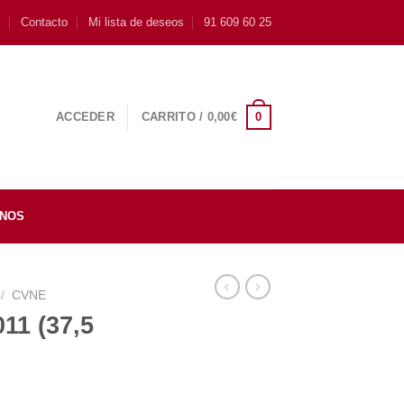
s
Contacto
Mi lista de deseos
91 609 60 25
0
ACCEDER
CARRITO /
0,00
€
INOS
/
CVNE
11 (37,5