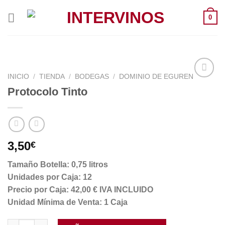
Saltar
0
al
contenido
INICIO
/
TIENDA
/
BODEGAS
/
DOMINIO DE EGUREN
Protocolo Tinto
3,50
€
Tamaño Botella: 0,75 litros
Unidades por Caja: 12
Precio por Caja: 42,00 € IVA INCLUIDO
Unidad Mínima de Venta: 1 Caja
Protocolo Tinto cantidad