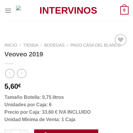
Saltar
0
al
contenido
INICIO
/
TIENDA
/
BODEGAS
/
PAGO CASA DEL BLANCO
Veoveo 2019
5,60
€
Tamaño Botella: 0,75 litros
Unidades por Caja: 6
Precio por Caja: 33,60 € IVA INCLUIDO
Unidad Mínima de Venta: 1 Caja
Veoveo 2019 cantidad