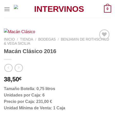
Saltar
0
al
contenido
INICIO
/
TIENDA
/
BODEGAS
/
BENJAMIN DE ROTHSCHILD
& VEGA SICILIA
Macán Clásico 2016
38,50
€
Tamaño Botella: 0,75 litros
Unidades por Caja: 6
Precio por Caja: 231,00 €
Unidad Mínima de Venta: 1 Caja