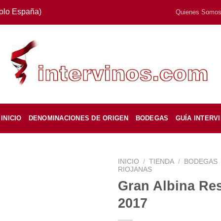
Solo España)
Quienes Somo
INICIO
DENOMINACIONES DE ORIGEN
BODEGAS
GUÍA INTERV
INICIO
/
TIENDA
/
BODEGAS
RIOJANAS
Gran Albina Re
2017