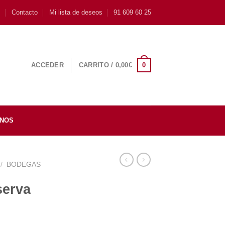
s
Contacto
Mi lista de deseos
91 609 60 25
0
ACCEDER
CARRITO /
0,00
€
INOS
/
BODEGAS
serva