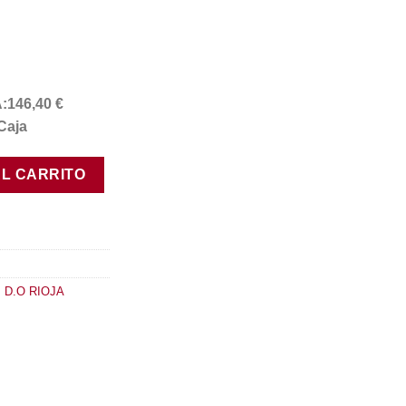
A:146,40 €
Caja
tidad
AL CARRITO
,
D.O RIOJA