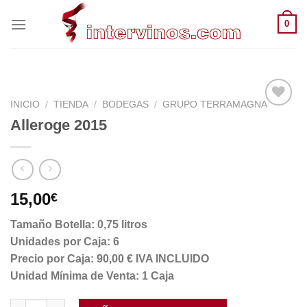
Saltar
0
al
contenido
INICIO
/
TIENDA
/
BODEGAS
/
GRUPO TERRAMAGNA
Alleroge 2015
15,00
€
Tamaño Botella: 0,75 litros
Unidades por Caja: 6
Precio por Caja: 90,00 € IVA INCLUIDO
Unidad Mínima de Venta: 1 Caja
Alleroge 2015 cantidad