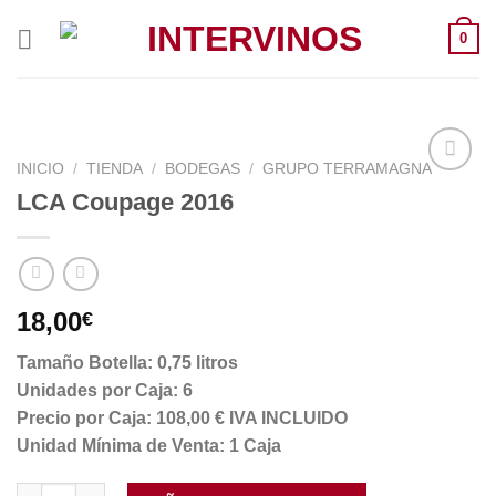
Saltar
0
al
contenido
INICIO
/
TIENDA
/
BODEGAS
/
GRUPO TERRAMAGNA
LCA Coupage 2016
18,00
€
Tamaño Botella: 0,75 litros
Unidades por Caja: 6
Precio por Caja: 108,00 € IVA INCLUIDO
Unidad Mínima de Venta: 1 Caja
LCA Coupage 2016 cantidad