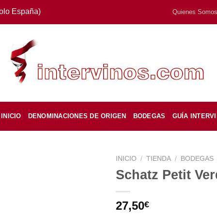
Solo España)
Quienes Somo
INICIO
DENOMINACIONES DE ORIGEN
BODEGAS
GUÍA INTERV
INICIO
/
TIENDA
/
BODEGAS
Schatz Petit Ve
27,50
€