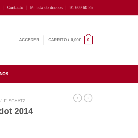
s
Contacto
Mi lista de deseos
91 609 60 25
0
ACCEDER
CARRITO /
0,00
€
INOS
/
F. SCHATZ
rdot 2014