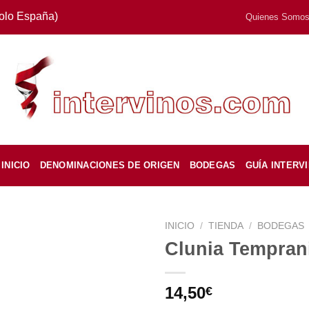
Solo España)
Quienes Somo
INICIO
DENOMINACIONES DE ORIGEN
BODEGAS
GUÍA INTERV
INICIO
/
TIENDA
/
BODEGAS
Clunia Temprani
14,50
€