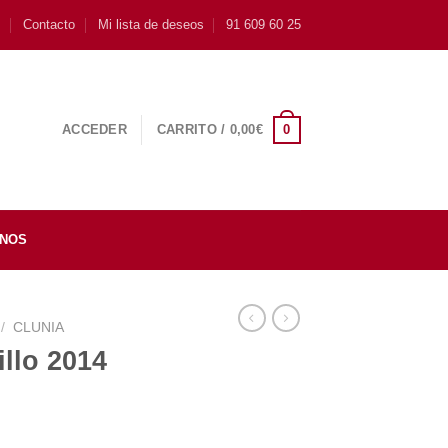
s
Contacto
Mi lista de deseos
91 609 60 25
0
ACCEDER
CARRITO /
0,00
€
INOS
/
CLUNIA
llo 2014