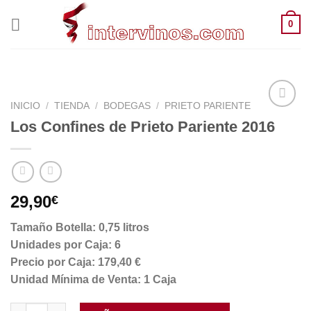
Saltar
0
al
contenido
INICIO
/
TIENDA
/
BODEGAS
/
PRIETO PARIENTE
Los Confines de Prieto Pariente 2016
29,90
€
Tamaño Botella: 0,75 litros
Unidades por Caja: 6
Precio por Caja: 179,40 €
Unidad Mínima de Venta: 1 Caja
Los Confines de Prieto Pariente 2016 cantidad