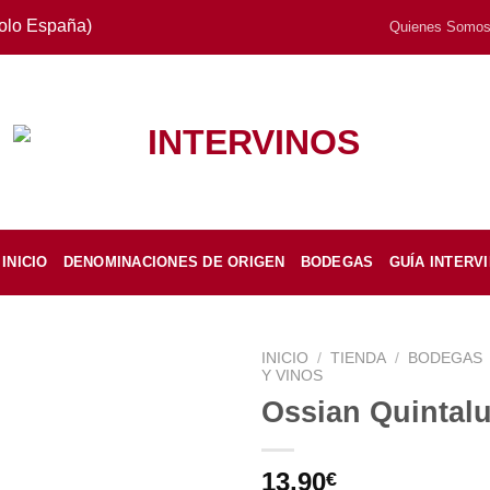
Solo España)
Quienes Somo
INICIO
DENOMINACIONES DE ORIGEN
BODEGAS
GUÍA INTERV
INICIO
/
TIENDA
/
BODEGAS
Y VINOS
Ossian Quintal
13,90
€