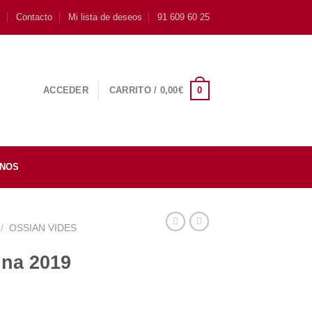
s
Contacto
Mi lista de deseos
91 609 60 25
0
ACCEDER
CARRITO /
0,00
€
INOS
/
OSSIAN VIDES
una 2019