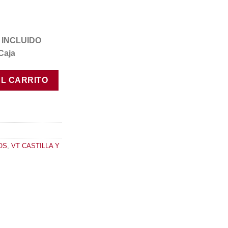
VA INCLUIDO
Caja
dad
AL CARRITO
OS
,
VT CASTILLA Y