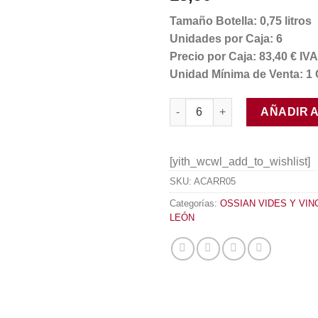
Tamaño Botella: 0,75 litros
Unidades por Caja: 6
Precio por Caja: 83,40 € I
Unidad Mínima de Venta: 1 
Ossian Quintaluna 2019 canti
AÑADIR 
[yith_wcwl_add_to_wishlist]
SKU:
ACARR05
Categorías:
OSSIAN VIDES Y VIN
LEÓN