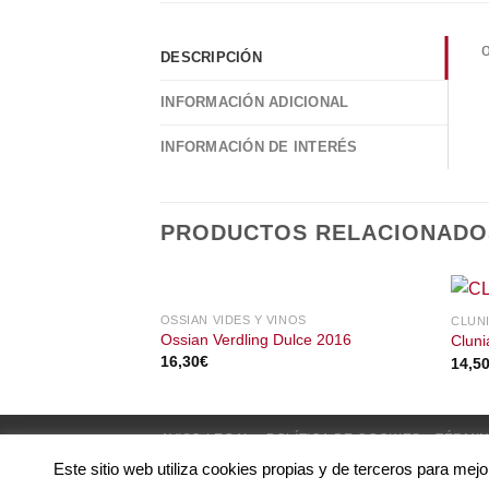
DESCRIPCIÓN
INFORMACIÓN ADICIONAL
INFORMACIÓN DE INTERÉS
PRODUCTOS RELACIONADO
SIN EXISTENCIAS
OSSIAN VIDES Y VINOS
CLUN
Ossian Verdling Dulce 2016
Cluni
16,30
€
14,5
AVISO LEGAL
POLÍTICA DE COOKIES
TÉRMIN
Este sitio web utiliza cookies propias y de terceros para mej
Copyright © 2023
Intervinos.
Todos los derech