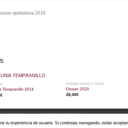
ossian quintaluna 2019
S
OSSIAN VIDES Y VINOS
IA
Ossian 2019
a Tempranillo 2014
28,40
€
0
€
OS Y CONDICIONES
POLÍTICA DE PRIVACIDAD
orar tu experiencia de usuario. Si continúas navegando, estás acepta
os reservados